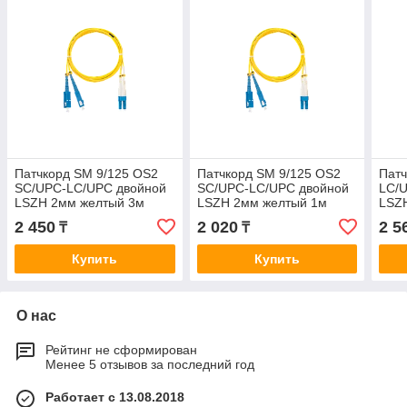
Патчкорд SM 9/125 OS2
Патчкорд SM 9/125 OS2
Патч
SC/UPC-LC/UPC двойной
SC/UPC-LC/UPC двойной
LC/
LSZH 2мм желтый 3м
LSZH 2мм желтый 1м
LSZ
2 450
2 020
2 5
₸
₸
Купить
Купить
О нас
Рейтинг не сформирован
Менее 5 отзывов за последний год
Работает с 13.08.2018