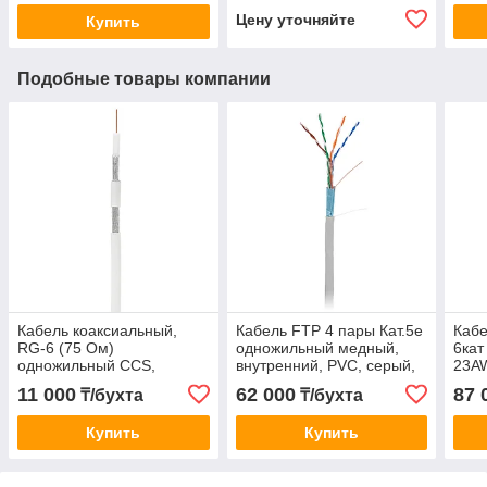
Цену уточняйте
Купить
Подобные товары компании
Кабель коаксиальный,
Кабель FTP 4 пары Кат.5e
Кабе
RG-6 (75 Ом)
одножильный медный,
6кат
одножильный CCS,
внутренний, PVC, серый,
23A
внутренний PVC белый
305м
внут
11 000
62 000
87 
₸/бухта
₸/бухта
100м шт
сер
Купить
Купить