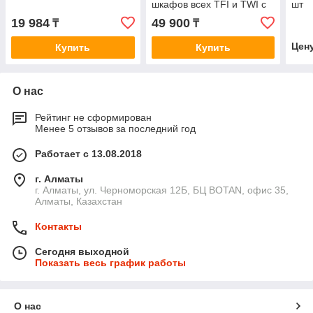
шкафов всех TFI и TWI с
шт
глубинами 450 и 600мм,
19 984
49 900
₸
₸
GY, шт
Цен
Купить
Купить
О нас
Рейтинг не сформирован
Менее 5 отзывов за последний год
Работает с 13.08.2018
г. Алматы
г. Алматы, ул. Черноморская 12Б, БЦ BOTAN, офис 35,
Алматы, Казахстан
Контакты
Сегодня выходной
Показать весь график работы
О нас