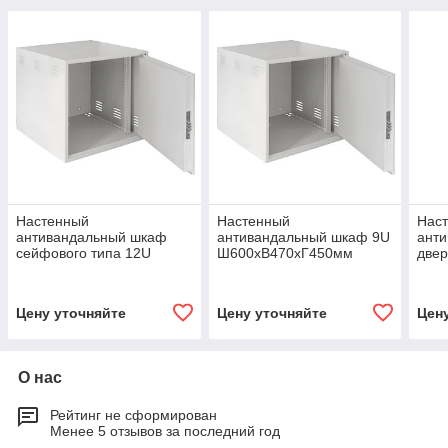
Настенный
Настенный
Нас
антивандальный шкаф
антивандальный шкаф 9U
ант
сейфового типа 12U
Ш600хВ470хГ450мм
двер
Ш600хВ600хГ600мм
Ш60
серы
Цену уточняйте
Цену уточняйте
Цен
О нас
Рейтинг не сформирован
Менее 5 отзывов за последний год