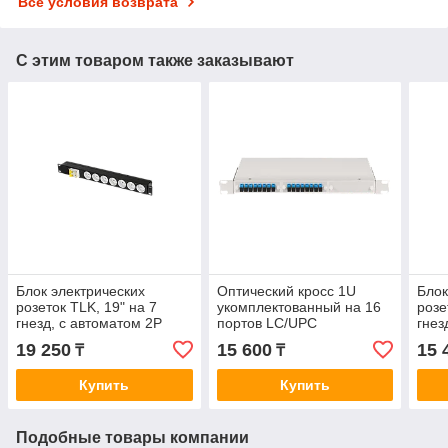
Все условия возврата
С этим товаром также заказывают
Блок электрических
Оптический кросс 1U
Блок
розеток TLK, 19" на 7
укомплектованный на 16
розе
гнезд, с автоматом 2P
портов LC/UPC
гнез
25A, шт
шт
19 250
15 600
15 
₸
₸
Купить
Купить
Подобные товары компании