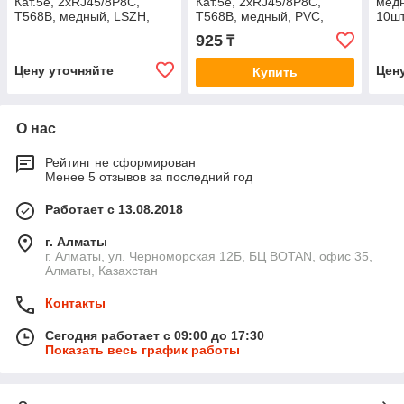
Кат.5e, 2хRJ45/8P8C,
Кат.5e, 2хRJ45/8P8C,
мед
T568B, медный, LSZH,
T568B, медный, PVC,
10шт
серый, 1,5м, 10шт., упак
серый, 3м, 10шт., упак
925
₸
Цену уточняйте
Цен
Купить
О нас
Рейтинг не сформирован
Менее 5 отзывов за последний год
Работает с 13.08.2018
г. Алматы
г. Алматы, ул. Черноморская 12Б, БЦ BOTAN, офис 35,
Алматы, Казахстан
Контакты
Сегодня работает с 09:00 до 17:30
Показать весь график работы