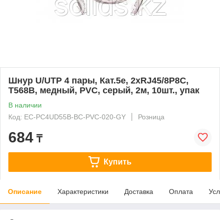
Шнур U/UTP 4 пары, Кат.5e, 2хRJ45/8P8C,
T568B, медный, PVC, серый, 2м, 10шт., упак
В наличии
Код: EC-PC4UD55B-BC-PVC-020-GY
Розница
684
₸
Купить
Описание
Характеристики
Доставка
Оплата
Усл