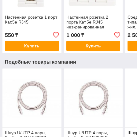
Настенная розетка 1 порт
Настенная розетка 2
Соед
Кат.5e RJ45
порта Кат.5e RJ45
типа
неэкранированная
жил,
550
1 000
2 5
₸
₸
Купить
Купить
Подобные товары компании
Шнур U/UTP 4 пары,
Шнур U/UTP 4 пары,
Шнур