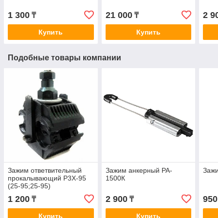
1 300
21 000
2 9
₸
₸
Купить
Купить
Подобные товары компании
Зажим ответвительный
Зажим анкерный PA-
Заж
прокалывающий P3X-95
1500К
(25-95;25-95)
1 200
2 900
950
₸
₸
Купить
Купить