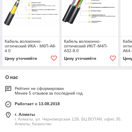
Кабель волоконно-
Кабель волоконно-
Кабе
оптический ИКА - М6П-А8-
оптический ИК/Т-М4П-
опти
4.0
А32-8.0
А64-
Цену уточняйте
Цену уточняйте
Цен
О нас
Рейтинг не сформирован
Менее 5 отзывов за последний год
Работает с 13.08.2018
г. Алматы
г. Алматы, ул. Черноморская 12Б, БЦ BOTAN, офис 35,
Алматы, Казахстан