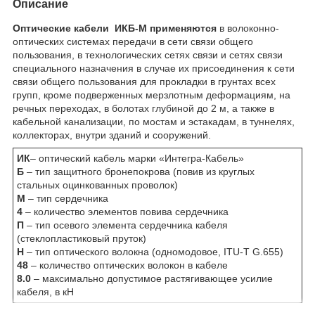
Описание
Оптические кабели ИКБ-М применяются
в волоконно-
оптических системах передачи в сети связи общего
пользования, в технологических сетях связи и сетях связи
специального назначения в случае их присоединения к сети
связи общего пользования для прокладки в грунтах всех
групп, кроме подверженных мерзлотным деформациям, на
речных переходах, в болотах глубиной до 2 м, а также в
кабельной канализации, по мостам и эстакадам, в туннелях,
коллекторах, внутри зданий и сооружений.
ИК
– оптический кабель марки «Интегра-Кабель»
Б
– тип защитного бронепокрова (повив из круглых
стальных оцинкованных проволок)
М
– тип сердечника
4
– количество элементов повива сердечника
П
– тип осевого элемента сердечника кабеля
(стеклопластиковый пруток)
Н
– тип оптического волокна (одномодовое, ITU-T G.655)
48
– количество оптических волокон в кабеле
8.0
– максимально допустимое растягивающее усилие
кабеля, в кН