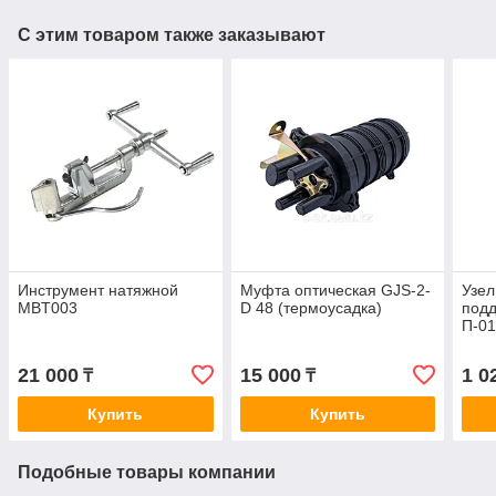
С этим товаром также заказывают
Инструмент натяжной
Муфта оптическая GJS-2-
Узел
MBT003
D 48 (термоусадка)
под
П-0
21 000
15 000
1 0
₸
₸
Купить
Купить
Подобные товары компании