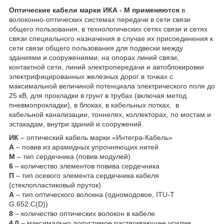
Оптические кабели марки ИКА - М применяются
в
волоконно-оптических системах передачи в сети связи
общего пользования, в технологических сетях связи и сетях
связи специального назначения в случае их присоединения к
сети связи общего пользования для подвески между
зданиями и сооружениями, на опорах линий связи,
контактной сети, линий электропередачи и автоблокировки
электрифицированных железных дорог в точках с
максимальной величиной потенциала электрического поля до
25 кВ, для прокладки в грунт в трубах (включая метод
пневмопрокладки), в блоках, в кабельных лотках, в
кабельной канализации, тоннелях, коллекторах, по мостам и
эстакадам, внутри зданий и сооружений.
ИК
– оптический кабель марки «Интегра-Кабель»
А
– повив из арамидных упрочняющих нитей
М
– тип сердечника (повив модулей)
6
– количество элементов повива сердечника
П
– тип осевого элемента сердечника кабеля
(стеклопластиковый пруток)
А
– тип оптического волокна (одномодовое, ITU-T
G.652.С(D))
8
– количество оптических волокон в кабеле
4,0
– максимально допустимое растягивающее усилие