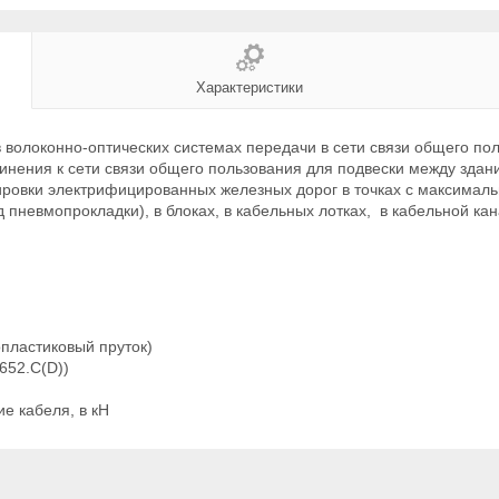
Характеристики
 волоконно-оптических системах передачи в сети связи общего поль
динения к сети связи общего пользования для подвески между здан
кировки электрифицированных железных дорог в точках с максимал
од пневмопрокладки), в блоках, в кабельных лотках, в кабельной ка
опластиковый пруток)
652.С(D))
е кабеля, в кН