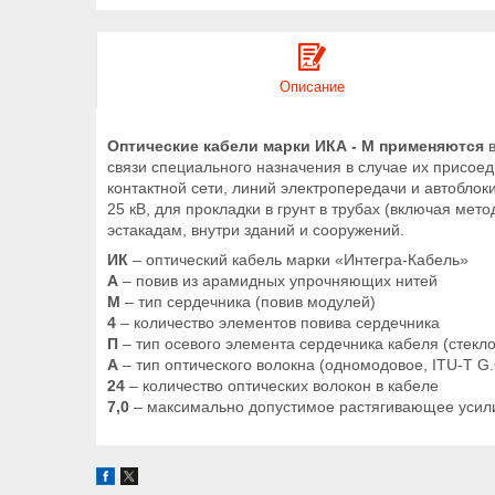
Описание
Оптические кабели марки ИКА - М применяются
в
связи специального назначения в случае их присое
контактной сети, линий электропередачи и автобло
25 кВ, для прокладки в грунт в трубах (включая мет
эстакадам, внутри зданий и сооружений.
ИК
– оптический кабель марки «Интегра-Кабель»
А
– повив из арамидных упрочняющих нитей
М
– тип сердечника (повив модулей)
4
– количество элементов повива сердечника
П
– тип осевого элемента сердечника кабеля (стекл
А
– тип оптического волокна (одномодовое, ITU-T G.
24
– количество оптических волокон в кабеле
7,0
– максимально допустимое растягивающее усили