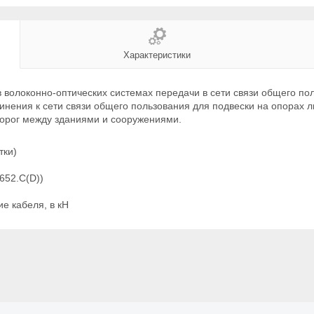
Характеристики
 волоконно-оптических системах передачи в сети связи общего поль
инения к сети связи общего пользования для подвески на опорах л
орог между зданиями и сооружениями.
тки)
652.С(D))
е кабеля, в кН