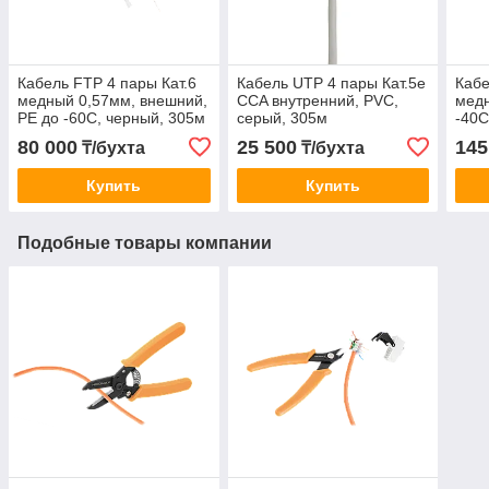
Кабель FTP 4 пары Кат.6
Кабель UTP 4 пары Кат.5e
Кабе
медный 0,57мм, внешний,
CCA внутренний, PVC,
медн
PE до -60С, черный, 305м
серый, 305м
-40C
80 000
25 500
145
₸/бухта
₸/бухта
Купить
Купить
Подобные товары компании