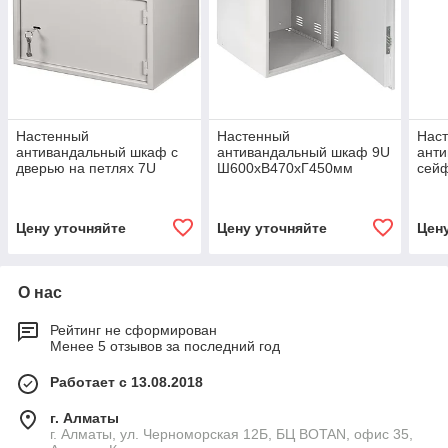
Настенный
Настенный
Нас
антивандальный шкаф с
антивандальный шкаф 9U
ант
дверью на петлях 7U
Ш600хВ470хГ450мм
сейф
Ш520хВ320хГ400мм
Ш60
Цену уточняйте
Цену уточняйте
Цен
О нас
Рейтинг не сформирован
Менее 5 отзывов за последний год
Работает с 13.08.2018
г. Алматы
г. Алматы, ул. Черноморская 12Б, БЦ BOTAN, офис 35,