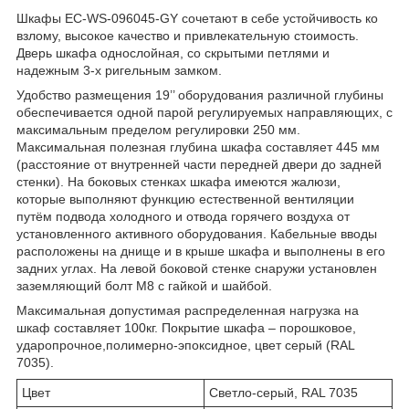
Шкафы EC-WS-096045-GY сочетают в себе устойчивость ко
взлому, высокое качество и привлекательную стоимость.
Дверь шкафа однослойная, со скрытыми петлями и
надежным 3-х ригельным замком.
Удобство размещения 19’’ оборудования различной глубины
обеспечивается одной парой регулируемых направляющих, с
максимальным пределом регулировки 250 мм.
Максимальная полезная глубина шкафа составляет 445 мм
(расстояние от внутренней части передней двери до задней
стенки). На боковых стенках шкафа имеются жалюзи,
которые выполняют функцию естественной вентиляции
путём подвода холодного и отвода горячего воздуха от
установленного активного оборудования. Кабельные вводы
расположены на днище и в крыше шкафа и выполнены в его
задних углах. На левой боковой стенке снаружи установлен
заземляющий болт М8 с гайкой и шайбой.
Максимальная допустимая распределенная нагрузка на
шкаф составляет 100кг. Покрытие шкафа – порошковое,
ударопрочное,полимерно-эпоксидное, цвет серый (RAL
7035).
Цвет
Светло-серый, RAL 7035