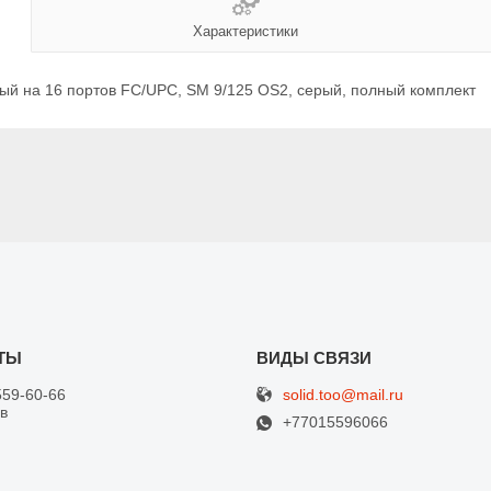
Характеристики
ый на 16 портов FC/UPC, SM 9/125 OS2, серый, полный комплект
solid.too@mail.ru
559-60-66
в
+77015596066