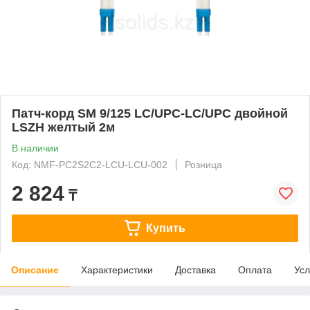
Патч-корд SM 9/125 LC/UPC-LC/UPC двойной
LSZH желтый 2м
В наличии
Код: NMF-PC2S2C2-LCU-LCU-002
Розница
2 824
₸
Купить
Описание
Характеристики
Доставка
Оплата
Усл