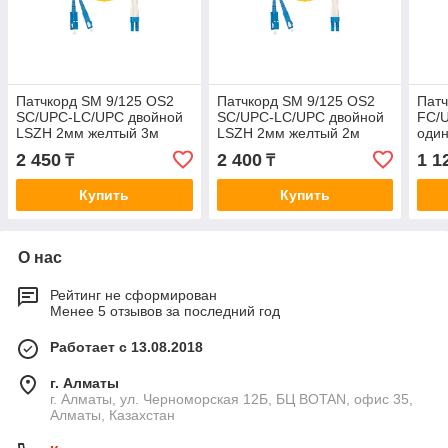
Патчкорд SM 9/125 OS2
Патчкорд SM 9/125 OS2
Патч
SC/UPC-LC/UPC двойной
SC/UPC-LC/UPC двойной
FC/
LSZH 2мм желтый 3м
LSZH 2мм желтый 2м
оди
2м
2 450
2 400
1 1
₸
₸
Купить
Купить
О нас
Рейтинг не сформирован
Менее 5 отзывов за последний год
Работает с 13.08.2018
г. Алматы
г. Алматы, ул. Черноморская 12Б, БЦ BOTAN, офис 35,
Алматы, Казахстан