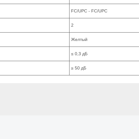
FC/UPC - FC/UPC
2
Желтый
≤ 0,3 дБ
≥ 50 дБ