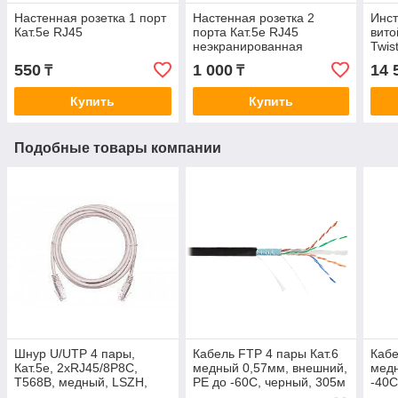
Настенная розетка 1 порт
Настенная розетка 2
Инст
Кат.5e RJ45
порта Кат.5e RJ45
вито
неэкранированная
Twis
комп
550
1 000
14 
₸
₸
Купить
Купить
Подобные товары компании
Шнур U/UTP 4 пары,
Кабель FTP 4 пары Кат.6
Кабе
Кат.5e, 2хRJ45/8P8C,
медный 0,57мм, внешний,
медн
T568B, медный, LSZH,
PE до -60С, черный, 305м
-40C
серый, 1,5м, 10шт., упак