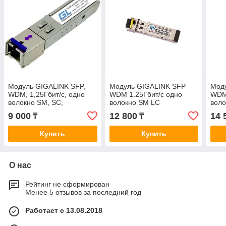
Модуль GIGALINK SFP,
Модуль GIGALINK SFP
Моду
WDM, 1,25Гбит/c, одно
WDM 1.25Гбит/c одно
WDM,
волокно SM, SC,
волокно SM LC
воло
Tx:1310/Rx:1550 нм, DDM,
Tx:1550/Rx:1310 нм, DDM,
Tx:1
9 000
12 800
14 
₸
₸
14 дБ (до 20 км)
14 дБ (до 20 км)
(до 
Купить
Купить
О нас
Рейтинг не сформирован
Менее 5 отзывов за последний год
Работает с 13.08.2018