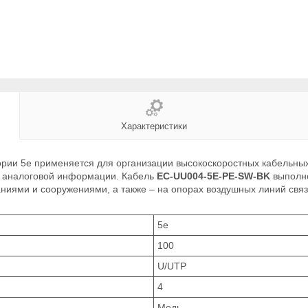
Характеристики
ории 5e применяется для организации высокоскоростных кабельных
чи аналоговой информации. Кабель
EC-UU004-5E-PE-SW-BK
выполне
аниями и сооружениями, а также – на опорах воздушных линий связ
5е
100
U/UTP
4
Медь