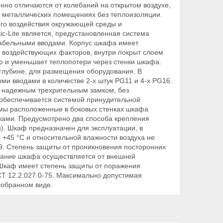
нно отличаются от колебаний на открытом воздухе,
в металлических помещениях без теплоизоляции.
го воздействия окружающей среды и
c-Lite является, предустановленная система
кабельными вводами. Корпус шкафа имеет
 воздействующих факторов, внутри покрыт слоем
ю и уменьшает теплопотери через стенки шкафа.
лубине, для размещения оборудования. В
и вводами в количестве 2-х штук PG11 и 4-х PG16.
а надежным трехригельным замком, без
обеспечивается системой принудительной
емы расположенные в боковых стенках шкафа
ами. Предусмотрено два способа крепления
и). Шкаф предназначен для эксплуатации, в
 +45 °С и относительной влажности воздуха не
69. Степень защиты от проникновения посторонних
итание шкафа осуществляется от внешней
 Шкаф имеет степень защиты от поражения
СТ 12.2.027.0-75. Максимально допустимая
собранном виде.