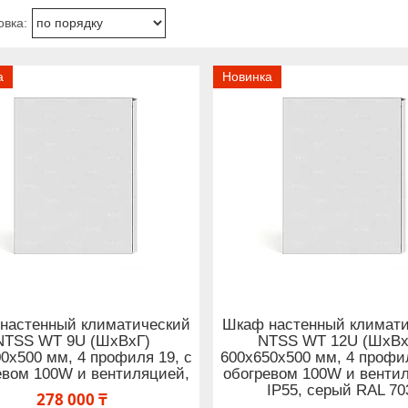
а
Новинка
настенный климатический
Шкаф настенный климат
NTSS WT 9U (ШхВхГ)
NTSS WT 12U (ШхВх
0x500 мм, 4 профиля 19, с
600x650x500 мм, 4 профил
евом 100W и вентиляцией,
обогревом 100W и венти
IP55, серый RAL 70
278 000 ₸