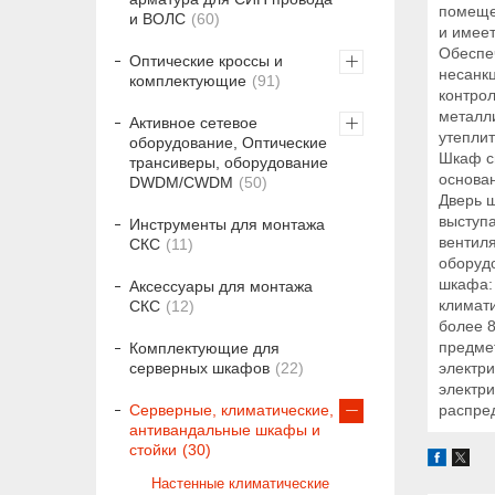
помещен
и ВОЛС
60
и имее
Обеспе
Оптические кроссы и
несанкц
комплектующие
91
контро
металл
Активное сетевое
утепли
оборудование, Оптические
Шкаф с
трансиверы, оборудование
основа
DWDM/CWDM
50
Дверь 
выступ
Инструменты для монтажа
вентил
СКС
11
оборуд
шкафа: 
Аксессуары для монтажа
климати
СКС
12
более 8
предмет
Комплектующие для
электр
серверных шкафов
22
электри
распред
Серверные, климатические,
антивандальные шкафы и
стойки
30
Настенные климатические