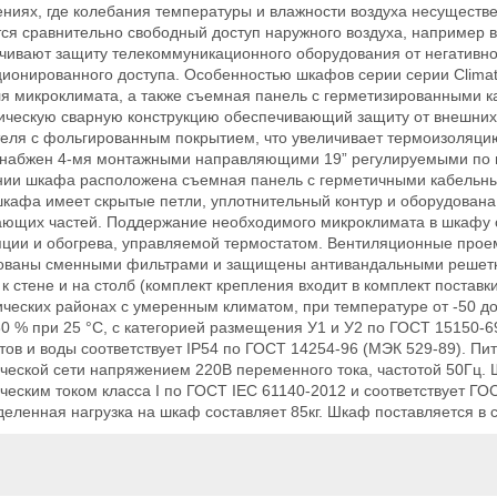
иях, где колебания температуры и влажности воздуха несуществе
тся сравнительно свободный доступ наружного воздуха, например 
чивают защиту телекоммуникационного оборудования от негативно
ионированного доступа. Особенностью шкафов серии серии Climati
ля микроклимата, а также съемная панель с герметизированными 
ическую сварную конструкцию обеспечивающий защиту от внешних
теля с фольгированным покрытием, что увеличивает термоизоляци
набжен 4-мя монтажными направляющими 19” регулируемыми по г
нии шкафа расположена съемная панель с герметичными кабельным
шкафа имеет скрытые петли, уплотнительный контур и оборудован
ающих частей. Поддержание необходимого микроклимата в шкафу 
яции и обогрева, управляемой термостатом. Вентиляционные про
ованы сменными фильтрами и защищены антивандальными решетк
к стене и на столб (комплект крепления входит в комплект поставк
ческих районах с умеренным климатом, при температуре от -50 до
0 % при 25 °С, с категорией размещения У1 и У2 по ГОСТ 15150-
ов и воды соответствует IP54 по ГОСТ 14254-96 (МЭК 529-89). П
ической сети напряжением 220В переменного тока, частотой 50Гц.
ческим током класса I по ГОСТ IEC 61140-2012 и соответствует ГО
еленная нагрузка на шкаф составляет 85кг. Шкаф поставляется в 