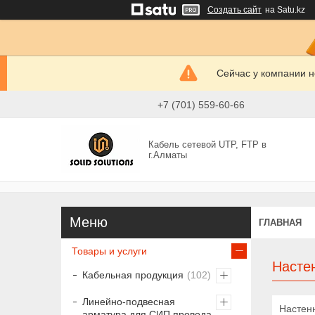
Создать сайт
на Satu.kz
Сейчас у компании н
+7 (701) 559-60-66
Кабель сетевой UTP, FTP в
г.Алматы
ГЛАВНАЯ
Товары и услуги
Насте
Кабельная продукция
102
Линейно-подвесная
Настенн
арматура для СИП провода