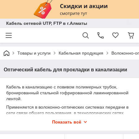
Кабель сетевой UTP, FTP в г.Алматы
Товары и услуги
Кабельная продукция
Волоконно-оп
Оптический кабель для прокладки в канализации
Кабель в канализацию с повивом полимерных трубок,
бронированный стальной гофрированной ламинированной
лентой.
Применяется в волоконно-оптических системах передачи в
сети связи общего пользования, в технологических сетях
связи и сетях связи специального назначения в случае их
Показать всё
присоединения к сети связи общего пользования для
прокладки в грунтах 1-3 групп, в том числе, зараженных
грызунами, а также в кабельной канализации, трубах, по