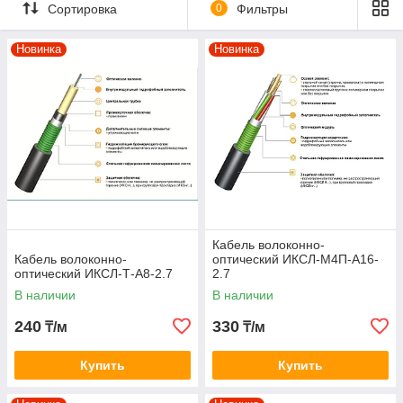
Сортировка
0
Фильтры
мостам и эстакадам, для прокладки в асфальтовом и
бетонном покрытии дорог.
Новинка
Новинка
Кабель волоконно-
Кабель волоконно-
оптический ИКСЛ-М4П-А16-
оптический ИКСЛ-Т-А8-2.7
2.7
В наличии
В наличии
240
330
₸/м
₸/м
Купить
Купить